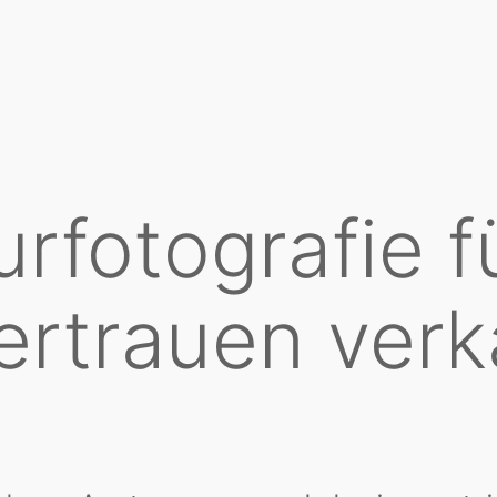
urfotografie 
ertrauen ver